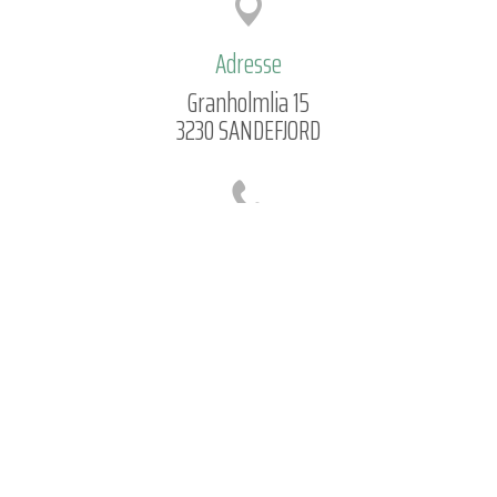
Adresse
Granholmlia 15
3230 SANDEFJORD
Telefon
913 61 920
Epost
knuts.miljoservice@gmail.com